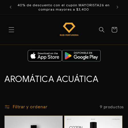
Ir
40% de descuento con el cupón MAYORISTA26 en
directamente
enda
compras mayores a $3,400
al contenido
Carrito
C
AROMÁTICA ACUÁTICA
o
l
9 productos
Filtrar y ordenar
e
c