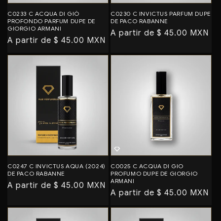
C0233 C ACQUA DI GIÒ
C0230 C INVICTUS PARFUM DUPE
PROFONDO PARFUM DUPE DE
DE PACO RABANNE
GIORGIO ARMANI
Precio
A partir de $ 45.00 MXN
Precio
A partir de $ 45.00 MXN
habitual
habitual
C0247 C INVICTUS AQUA (2024)
C0025 C ACQUA DI GIO
DE PACO RABANNE
PROFUMO DUPE DE GIORGIO
ARMANI
Precio
A partir de $ 45.00 MXN
Precio
A partir de $ 45.00 MXN
habitual
habitual