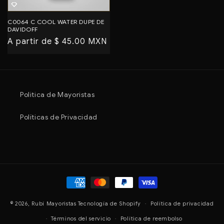
C0064 C COOL WATER DUPE DE
DAVIDOFF
Precio
A partir de $ 45.00 MXN
habitual
Politica de Mayoristas
Políticas de Privacidad
Formas
de
© 2026,
Rubí Mayoristas
Tecnología de Shopify
pago
Política de privacidad
Términos del servicio
Política de reembolso