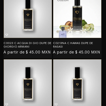
c
i
ó
n
:
C0023 C ACQUA DI GIO DUPE DE
C0213NA C HAWAS DUPE DE
GIORGIO ARMANI
RASASI
Precio
A partir de $ 45.00 MXN
Precio
A partir de $ 45.00 MXN
habitual
habitual