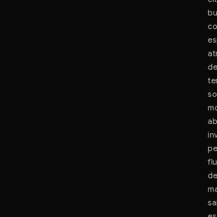
bu
co
es
at
de
te
so
mo
ab
in
pe
fl
de
ma
sa
es