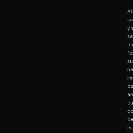
Al
sa
y 
sa
dá
fo
su
he
in
de
ar
ca
co
de
ma