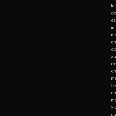
le
de
es
im
mo
ar
do
au
de
en
ma
fr
en
ma
y 
cu