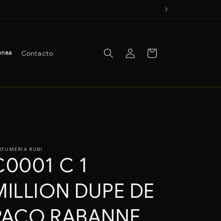
Iniciar
Carrito
ones
Contacto
sesión
RFUMERIA RUBI
C0001 C 1
MILLION DUPE DE
PACO RABANNE