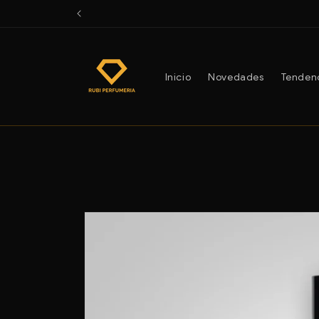
Ir
directamente
al contenido
Inicio
Novedades
Tenden
Ir
directamente
a la
información
del producto