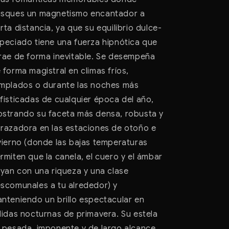
sques un magnetismo encantador a
rta distancia, ya que su equilibrio dulce-
peciado tiene una fuerza hipnótica que
rae de forma inevitable. Se desempeña
 forma magistral en climas fríos,
mplados o durante las noches más
fisticadas de cualquier época del año,
strando su faceta más densa, robusta y
razadora en las estaciones de otoño e
vierno (donde las bajas temperaturas
rmiten que la canela, el cuero y el ámbar
uyan con una riqueza y una clase
scomunales a tu alrededor) y
nteniendo un brillo espectacular en
lidas nocturnas de primavera. Su estela
 pesada, imponente y de largo alcance,