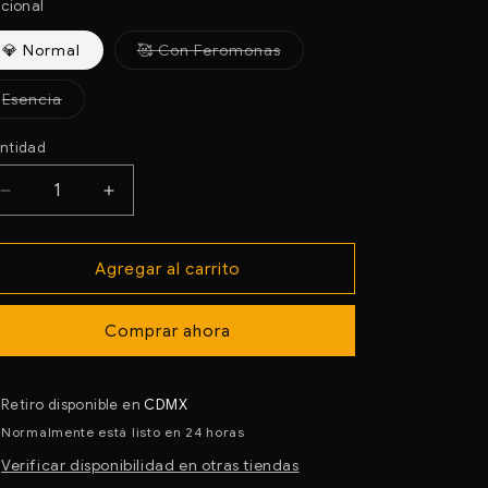
no
icional
disponible
Variante
💎 Normal
🥰 Con Feromonas
agotada
o
no
Variante
Esencia
disponible
agotada
o
no
ntidad
disponible
Reducir
Aumentar
cantidad
cantidad
para
para
Agregar al carrito
C0001
C0001
C
C
1
1
Comprar ahora
MILLION
MILLION
DUPE
DUPE
DE
DE
Retiro disponible en
CDMX
PACO
PACO
Normalmente está listo en 24 horas
RABANNE
RABANNE
Verificar disponibilidad en otras tiendas