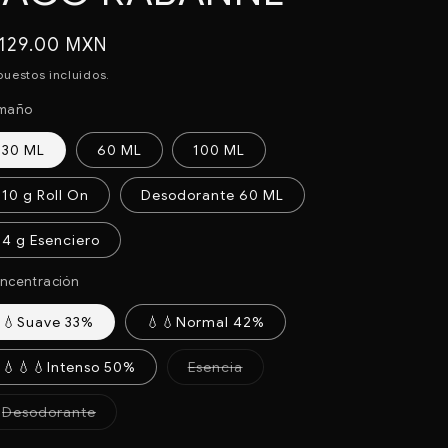
recio
 129.00 MXN
abitual
puestos incluidos.
maño
30 ML
60 ML
100 ML
10 g Roll On
Desodorante 60 ML
4 g Esenciero
ncentración
💧Suave 33%
💧💧Normal 42%
Variante
💧💧💧Intenso 50%
Esencia
agotada
o
no
Variante
Desodorante
disponible
agotada
o