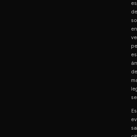
es
de
so
en
ve
pe
es
ám
de
ma
le
se
Es
ev
sa
ci