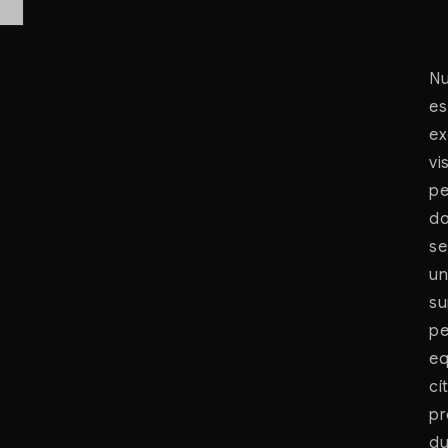
Nu
es
ex
vi
pe
do
se
un
su
pe
eq
cí
pr
du