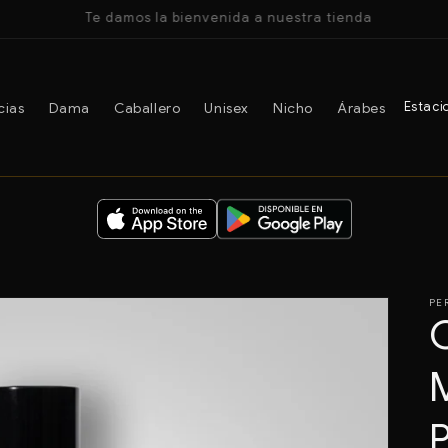
Te damos la bienvenida a nuestra tienda
cias
Dama
Caballero
Unisex
Nicho
Árabes
Estaci
PE