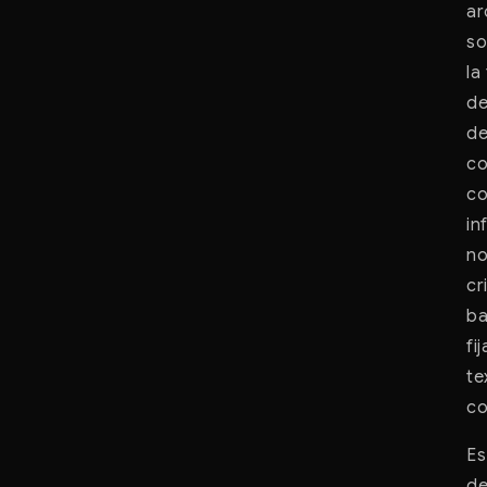
ar
so
la
de
de
co
co
in
no
cr
ba
fi
te
co
Es
de