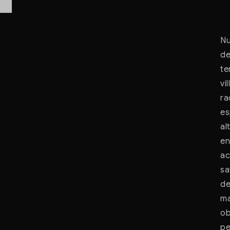
Nu
de
te
vi
ra
es
al
en
ac
sa
de
ma
ob
pe