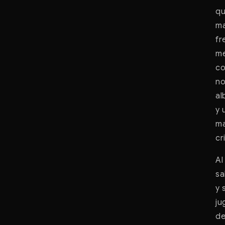
qu
ma
fr
me
co
no
al
y 
ma
cr
Al
sa
y 
ju
de