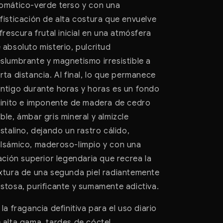
omático-verde terso y con una
fisticación de alta costura que envuelve
 frescura frutal inicial en una atmósfera
 absoluto misterio, pulcritud
slumbrante y magnetismo irresistible a
rta distancia. Al final, lo que permanece
ntigo durante horas y horas es un fondo
finito e imponente de madera de cedro
ble, ámbar gris mineral y almizcle
istalino, dejando un rastro cálido,
lsámico, maderoso-limpio y con una
jación superior legendaria que recrea la
xtura de una segunda piel radiantemente
stosa, purificante y sumamente adictiva.
 la fragancia definitiva para el uso diario
 alta gama, tardes de cóctel