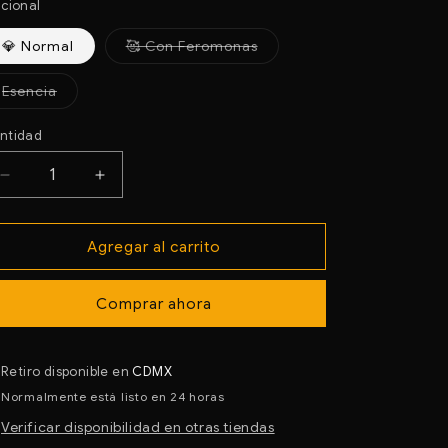
no
icional
disponible
Variante
💎 Normal
🥰 Con Feromonas
agotada
o
no
Variante
Esencia
disponible
agotada
o
no
ntidad
disponible
Reducir
Aumentar
cantidad
cantidad
para
para
Agregar al carrito
C0143
C0143
C
C
PARIS
PARIS
Comprar ahora
HILTON
HILTON
DUPE
DUPE
DE
DE
Retiro disponible en
CDMX
PARIS
PARIS
Normalmente está listo en 24 horas
HILTON
HILTON
Verificar disponibilidad en otras tiendas