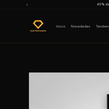
Ir
40% de
directamente
al contenido
Inicio
Novedades
Tenden
Ir
directamente
a la
información
del producto