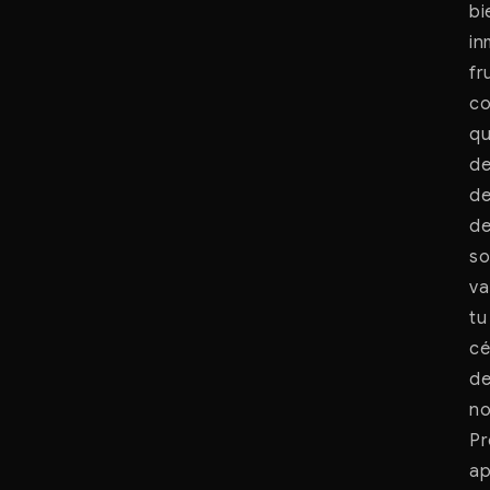
bi
in
fr
co
qu
de
de
de
so
va
tu
cé
de
no
Pr
ap