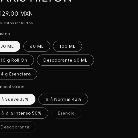
recio
 129.00 MXN
abitual
puestos incluidos.
maño
30 ML
60 ML
100 ML
10 g Roll On
Desodorante 60 ML
4 g Esenciero
ncentración
💧Suave 33%
💧💧Normal 42%
Variante
💧💧💧Intenso 50%
Esencia
agotada
o
no
Variante
Desodorante
disponible
agotada
o