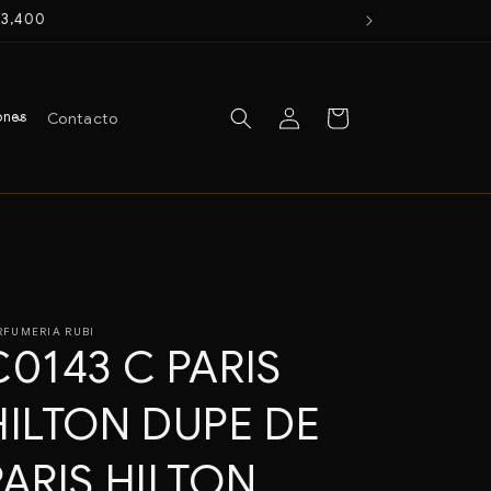
$3,400
Iniciar
Carrito
ones
Contacto
sesión
RFUMERIA RUBI
C0143 C PARIS
HILTON DUPE DE
PARIS HILTON