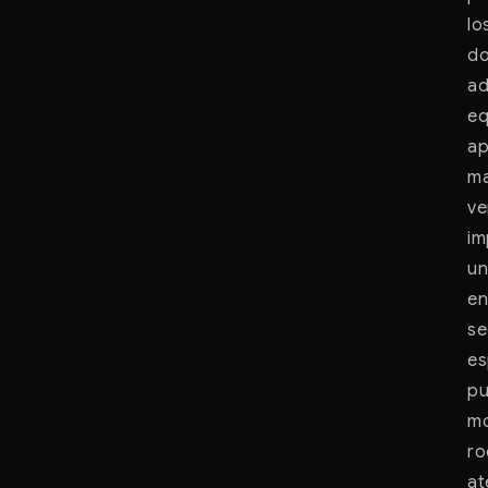
lo
do
ad
eq
ap
ma
ve
im
un
en
se
es
pu
mo
ro
at