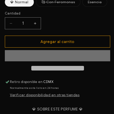
Variante
Varian
💎 Normal
🥰 Con Feromonas
Esencia
agotada
agota
o
o
no
no
Cantidad
disponible
dispon
Reducir
Aumentar
cantidad
cantidad
para
para
Agregar al carrito
D0287
D0287
D
D
BORN
BORN
IN
IN
ROMA
ROMA
EXTRADOSE
EXTRADOSE
DONNA
DONNA
DUPE
DUPE
Retiro disponible en
CDMX
DE
DE
Normalmente está listo en 24 horas
VALENTINO
VALENTINO
Verificar disponibilidad en otras tiendas
💎
SOBRE ESTE PERFUME
💎