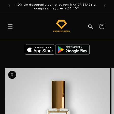
Ir
directamente
Te damos la bienvenida a nuestra tienda
al contenido
Carrito
Ir
directamente
a la
información
del producto