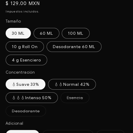
Precio
$ 129.00 MXN
habitual
Impuestos incluidos.
Tamaño
30 ML
60 ML
100 ML
10 g Roll On
Desodorante 60 ML
4 g Esenciero
Concentración
💧Suave 33%
💧💧Normal 42%
Variante
💧💧💧Intenso 50%
Esencia
agotada
o
no
Variante
Desodorante
disponible
agotada
o
no
Adicional
disponible