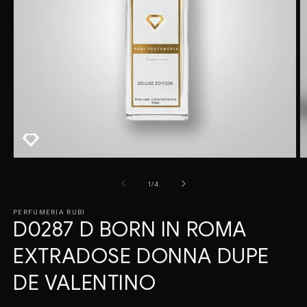
Abrir
A
elemento
e
de
1
/
4
multimedia
m
1
2
en
e
PERFUMERIA RUBI
una
u
D0287 D BORN IN ROMA
ventana
v
modal
m
EXTRADOSE DONNA DUPE
DE VALENTINO